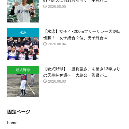
戦・関大に敗戦も前向く 中村騎...
2026.08.05
【水泳】女子４×200mフリーリレー大逆転
水泳
優勝！ 女子総合２位、男子総合４...
2026.08.04
【硬式野球】「勝負強さ」を磨き13季ぶり
硬式野球
の天皇杯奪還へ 大島公一監督が...
2026.08.03
固定ページ
home