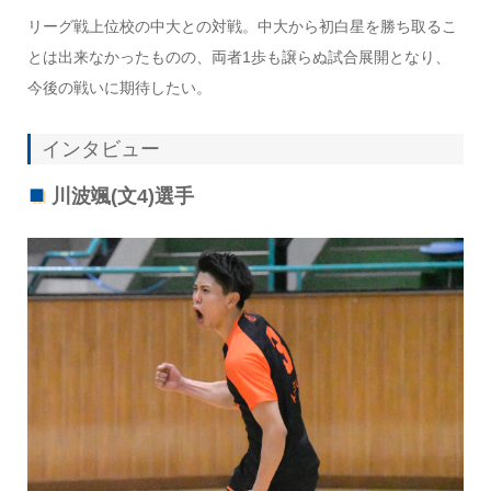
リーグ戦上位校の中大との対戦。中大から初白星を勝ち取るこ
とは出来なかったものの、両者1歩も譲らぬ試合展開となり、
今後の戦いに期待したい。
インタビュー
川波颯(文4)選手