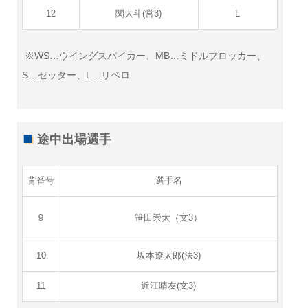
12
関大斗(営3)
L
※WS…ウイングスパイカー、MB…ミドルブロッカー、
S…セッター、L…リベロ
途中出場選手
背番号
選手名
９
笹田崇太（文3）
10
坂本遼太郎(法3)
11
近江晴友(文3)