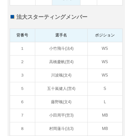
法大スターティングメンバー
背番号
選手名
ポジション
１
小竹飛斗(法4)
WS
２
高橋慶帆(営4)
WS
３
川波颯(文4)
WS
５
五十嵐健人(営4)
S
６
藤野颯(文4)
L
７
小田周平(営3)
MB
８
村岡蓮斗(法3)
MB