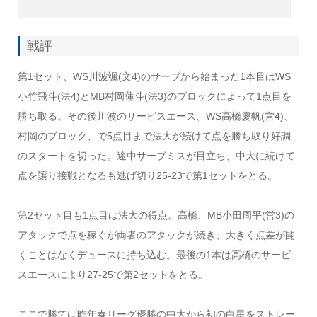
戦評
第1セット、WS川波颯(文4)のサーブから始まった1本目はWS
小竹飛斗(法4)とMB村岡蓮斗(法3)のブロックによって1点目を
勝ち取る。その後川波のサービスエース、WS高橋慶帆(営4)、
村岡のブロック、で5点目まで法大が続けて点を勝ち取り好調
のスタートを切った。途中サーブミスが目立ち、中大に続けて
点を譲り接戦となるも逃げ切り25-23で第1セットをとる。
第2セット目も1点目は法大の得点。高橋、MB小田周平(営3)の
アタックで点を稼ぐが両者のアタックが続き、大きく点差が開
くことはなくデュースに持ち込む。最後の1本は高橋のサービ
スエースにより27-25で第2セットをとる。
ここで勝てば昨年春リーグ優勝の中大から初の白星をストレー