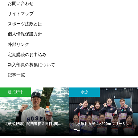
お問い合わせ
サイトマップ
スポーツ法政とは
個人情報保護方針
外部リンク
定期購読のお申込み
新入部員の募集について
記事一覧
硬式野球
水泳
【硬式野球】関西遠征２日目 /関...
【水泳】女子４×200mフリーリレ
ー...