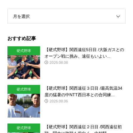
月を選択
おすすめ記事
【硬式野球】関西遠征5日目 /大阪ガスとの
硬式野球
オープン戦に挑み、遠征もいよい...
2026.08.08
【硬式野球】関西遠征３日目 /最高気温34
硬式野球
度の猛暑の中NTT西日本との合同練...
2026.08.06
【硬式野球】関西遠征２日目 /関西遠征初
硬式野球