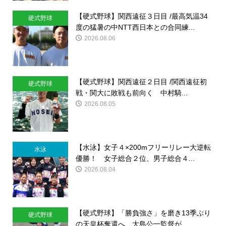
【硬式野球】関西遠征３日目 /最高気温34
硬式野球
度の猛暑の中NTT西日本との合同練...
2026.08.06
【硬式野球】関西遠征２日目 /関西遠征初
硬式野球
戦・関大に敗戦も前向く 中村騎...
2026.08.05
【水泳】女子４×200mフリーリレー大逆転
水泳
優勝！ 女子総合２位、男子総合４...
2026.08.04
【硬式野球】「勝負強さ」を磨き13季ぶり
硬式野球
の天皇杯奪還へ 大島公一監督が...