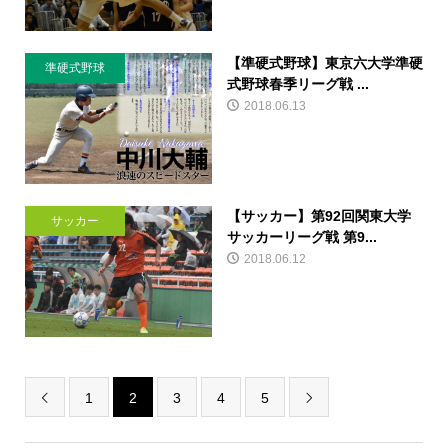
【準硬式野球】東京六大学準硬
準硬式野球
式野球春季リーグ戦 ...
2018.06.13
【サッカー】第92回関東大学
サッカー
サッカーリーグ戦 第9...
2018.06.12
1
2
3
4
5

