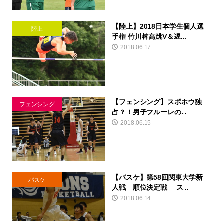
【陸上】2018日本学生個人選
陸上
手権 竹川棒高跳V＆遅...
2018.06.17
【フェンシング】スポホウ独
フェンシング
占？！男子フルーレの...
2018.06.15
【バスケ】第58回関東大学新
バスケ
人戦 順位決定戦 ス...
2018.06.14