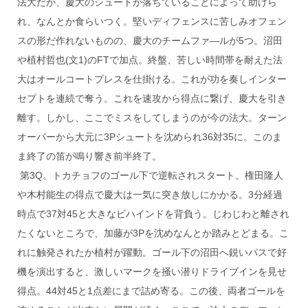
法大だが、慶大のシュートが落ちていることによって助けら
れ、なんとか食らいつく。堅いディフェンスに苦しみオフェン
スの形だ作れないものの、慶大のチームファ―ルが5つ。沼田
や植村哲也(文1)のFTで加点。終盤、苦しい時間帯を耐えた法
大はオールコートプレスを仕掛ける。これが功を奏しインター
セプトを連続で奪う。これを速攻から得点に繋げ、慶大を引き
離す。しかし、ここでミスをしてしまうのが今の法大。ターン
オーバーから大元に3Pシュートを沈められ36対35に。このま
ま終了の笛が鳴り響き前半終了。
第3Q。トカチョフのゴール下で逆転されスタート。権田隆人
や木村能生の得点で慶大は一気に突き放しにかかる。3分経過
時点で37対45と大きなビハインドを背負う。じわじわと離され
たくないところで、加藤が3Pを沈めなんとか踏みとどまる。こ
れに触発されたか植村が躍動。ゴール下の沼田へ鋭いパスで好
機を演出すると、激しいマークを掻い潜りドライブインを見せ
得点。44対45と1点差にまで詰め寄る。この後、両者ゴールを