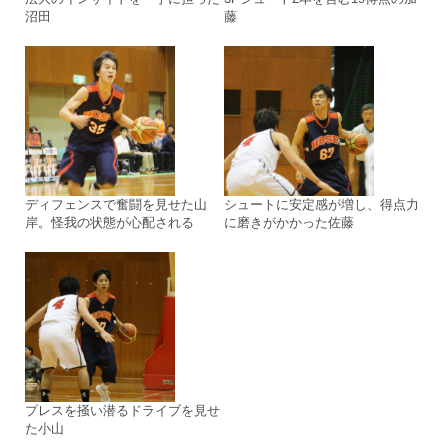
沼田
藤
ディフェンスで奮闘を見せた山
シュートに安定感が増し、得点力
岸。怪我の状態が心配される
に磨きがかかった佐藤
プレスを掻い潜るドライブを見せ
た小山