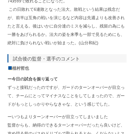
74対89で敗れることになった。
この日敗れて6連敗となった法大。敗戦という結果は残念だ
が、前半は互角の戦いを演じるなど内容は先週よりも改善され
たと言える。後はいかに自分達のミスを減らし、残留の為にも
一勝をあげられるか。法大の姿を来季も一部で見るためにも、
絶対に負けられない戦いが始まった。
(山分和紀)
試合後の監督・選手のコメント
植村哲也
ー今日の試合を振り返って
ずっと接戦だったのですが、ガードのターンオーバーが目立っ
て、チームにとってマイナスなことをしてしまったので、ガー
ドがもっとしっかりやらなきゃな、という感じでした。
ーいつもよりターンオーバーが目立ってしまいました
監督からも、納得のできるターンオーバーだったら良いけど、
攻め切る前のパスやドリブルで取られるとか、くだらないミス