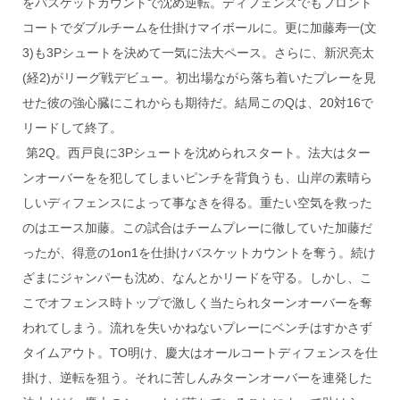
をバスケットカウントで沈め逆転。ディフェンスでもフロント
コートでダブルチームを仕掛けマイボールに。更に加藤寿一(文
3)も3Pシュートを決めて一気に法大ペース。さらに、新沢亮太
(経2)がリーグ戦デビュー。初出場ながら落ち着いたプレーを見
せた彼の強心臓にこれからも期待だ。結局このQは、20対16で
リードして終了。
第2Q。西戸良に3Pシュートを沈められスタート。法大はター
ンオーバーをを犯してしまいピンチを背負うも、山岸の素晴ら
しいディフェンスによって事なきを得る。重たい空気を救った
のはエース加藤。この試合はチームプレーに徹していた加藤だ
ったが、得意の1on1を仕掛けバスケットカウントを奪う。続け
ざまにジャンパーも沈め、なんとかリードを守る。しかし、こ
こでオフェンス時トップで激しく当たられターンオーバーを奪
われてしまう。流れを失いかねないプレーにベンチはすかさず
タイムアウト。TO明け、慶大はオールコートディフェンスを仕
掛け、逆転を狙う。それに苦しんみターンオーバーを連発した