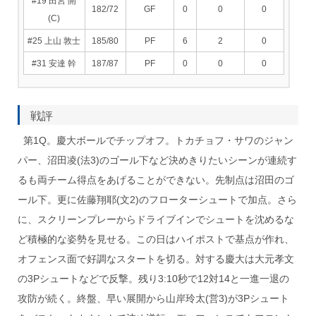
#19 田宮 開
182/72
GF
0
0
0
(C)
#25 上山 敦士
185/80
PF
6
2
0
#31 安達 幹
187/87
PF
0
0
0
戦評
第1Q。慶大ボールでチップオフ。トカチョフ・サワのジャン
パー、沼田凌(法3)のゴール下など決めきりたいシーンが連続す
るも両チーム得点をあげることができない。先制点は沼田のゴ
ール下。更に佐藤翔耶(文2)のフローターシュートで加点。さら
に、スクリーンプレーからドライブインでシュートを沈めるな
ど積極的な姿勢を見せる。この日はハイポストで基点が作れ、
オフェンス面で好調なスタートを切る。対する慶大は大元孝文
の3Pシュートなどで反撃。残り3:10秒で12対14と一進一退の
攻防が続く。終盤、早い展開から山岸玲太(営3)が3Pシュート