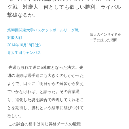
グ戦 対慶大 何としても欲しい勝利。ライバル
撃破なるか。
第90回関東大学バスケットボールリーグ戦
法大のインサイドを
対慶大戦
一手に担った沼田
2014年10月18日(土)
専大生田キャンパス
先週も敗れて遂に5連敗となった法大。先
週の連敗は選手達にも大きくのしかかった
ようで、口々に「明日からの練習から変え
ていかなければ」と語った。その言葉通
り、進化した姿を試合で表現してくれるこ
とを期待し、勝利という結果に結びつけて
欲しい。
この試合の相手は同じ昇格チームの慶應