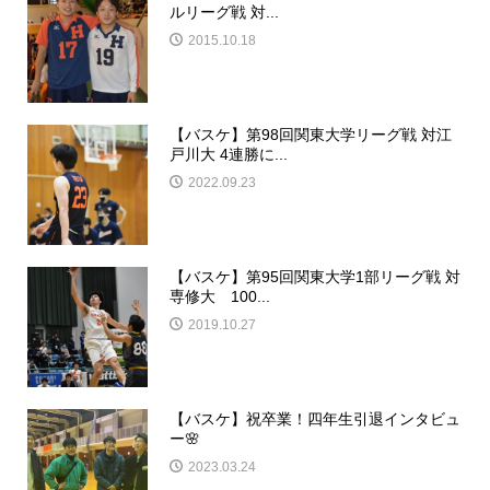
ルリーグ戦 対...
2015.10.18
【バスケ】第98回関東大学リーグ戦 対江
戸川大 4連勝に...
2022.09.23
【バスケ】第95回関東大学1部リーグ戦 対
専修大 100...
2019.10.27
【バスケ】祝卒業！四年生引退インタビュ
ー🌸
2023.03.24