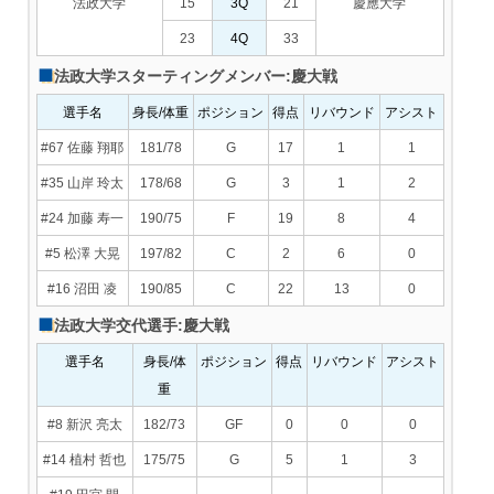
法政大学
15
3Q
21
慶應大学
23
4Q
33
法政大学スターティングメンバー:慶大戦
選手名
身長/体重
ポジション
得点
リバウンド
アシスト
#67 佐藤 翔耶
181/78
G
17
1
1
#35 山岸 玲太
178/68
G
3
1
2
#24 加藤 寿一
190/75
F
19
8
4
#5 松澤 大晃
197/82
C
2
6
0
#16 沼田 凌
190/85
C
22
13
0
法政大学交代選手:慶大戦
選手名
身長/体
ポジション
得点
リバウンド
アシスト
重
#8 新沢 亮太
182/73
GF
0
0
0
#14 植村 哲也
175/75
G
5
1
3