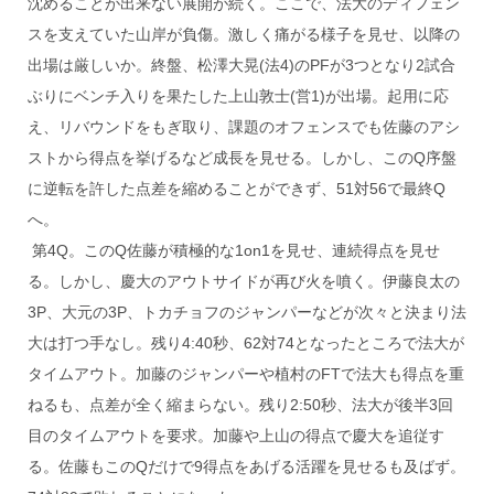
沈めることが出来ない展開が続く。ここで、法大のディフェン
スを支えていた山岸が負傷。激しく痛がる様子を見せ、以降の
出場は厳しいか。終盤、松澤大晃(法4)のPFが3つとなり2試合
ぶりにベンチ入りを果たした上山敦士(営1)が出場。起用に応
え、リバウンドをもぎ取り、課題のオフェンスでも佐藤のアシ
ストから得点を挙げるなど成長を見せる。しかし、このQ序盤
に逆転を許した点差を縮めることができず、51対56で最終Q
へ。
第4Q。このQ佐藤が積極的な1on1を見せ、連続得点を見せ
る。しかし、慶大のアウトサイドが再び火を噴く。伊藤良太の
3P、大元の3P、トカチョフのジャンパーなどが次々と決まり法
大は打つ手なし。残り4:40秒、62対74となったところで法大が
タイムアウト。加藤のジャンパーや植村のFTで法大も得点を重
ねるも、点差が全く縮まらない。残り2:50秒、法大が後半3回
目のタイムアウトを要求。加藤や上山の得点で慶大を追従す
る。佐藤もこのQだけで9得点をあげる活躍を見せるも及ばず。