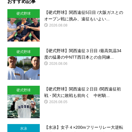
おすすめ記事
【硬式野球】関西遠征5日目 /大阪ガスとの
硬式野球
オープン戦に挑み、遠征もいよい...
2026.08.08
【硬式野球】関西遠征３日目 /最高気温34
硬式野球
度の猛暑の中NTT西日本との合同練...
2026.08.06
【硬式野球】関西遠征２日目 /関西遠征初
硬式野球
戦・関大に敗戦も前向く 中村騎...
2026.08.05
【水泳】女子４×200mフリーリレー大逆転
水泳