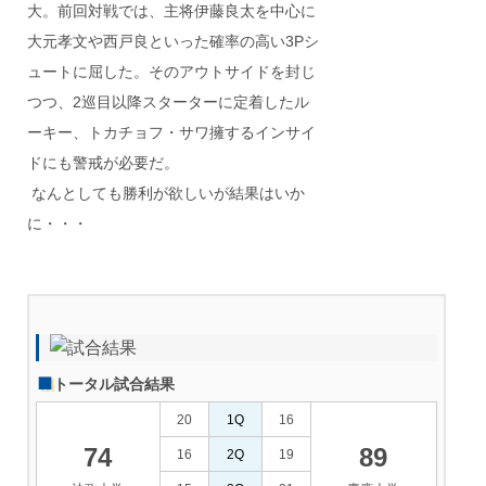
大。前回対戦では、主将伊藤良太を中心に
大元孝文や西戸良といった確率の高い3Pシ
ュートに屈した。そのアウトサイドを封じ
つつ、2巡目以降スターターに定着したル
ーキー、トカチョフ・サワ擁するインサイ
ドにも警戒が必要だ。
なんとしても勝利が欲しいが結果はいか
に・・・
トータル試合結果
20
1Q
16
74
89
16
2Q
19