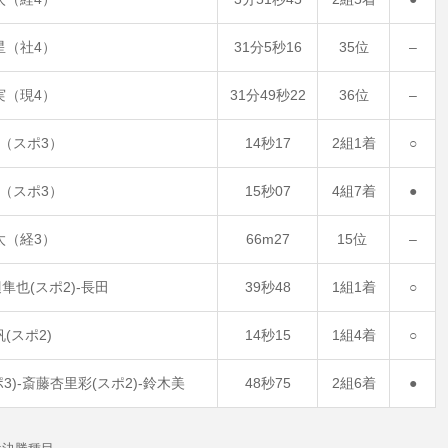
星（社4）
31分5秒16
35位
–
実（現4）
31分49秒22
36位
–
（スポ3）
14秒17
2組1着
○
（スポ3）
15秒07
4組7着
●
太（経3）
66m27
15位
–
隼也(スポ2)-長田
39秒48
1組1着
○
(スポ2)
14秒15
1組4着
○
3)-斎藤杏里彩(スポ2)-鈴木美
48秒75
2組6着
●