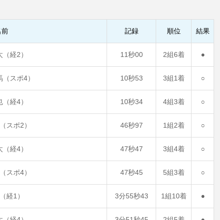
名前
記録
順位
結果
太（経2）
11秒00
2組6着
●
馬（スポ4）
10秒53
3組1着
○
也（経4）
10秒34
4組3着
○
（スポ2）
46秒97
1組2着
○
太（経4）
47秒47
3組4着
○
（スポ4）
47秒45
5組3着
○
（経1）
3分55秒43
1組10着
●
太（経4）
3分51秒45
2組5着
●