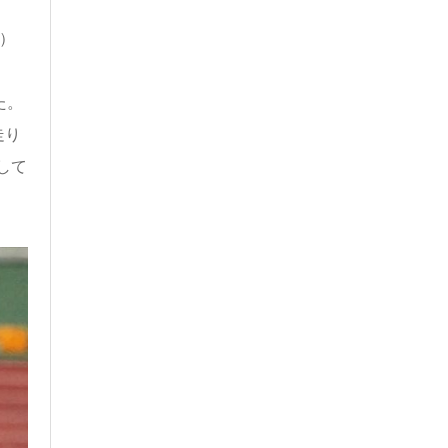
）
た。
走り
して