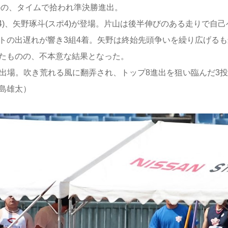
ものの、タイムで拾われ準決勝進出。
経4)、矢野琢斗(スポ4)が登場。片山は後半伸びのある走りで自己
トの出遅れが響き3組4着。矢野は終始先頭争いを繰り広げるも
したものの、不本意な結果となった。
出場。吹き荒れる風に翻弄され、トップ8進出を狙い臨んだ3
島雄太）