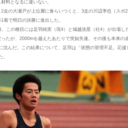
ス材料となるに違いない。
2走の大瀬戸が上位層に食らいつくと、3走の川辺準也（スポ2
事1着で明日の決勝に進出した。
勝。この種目には足羽純実（現4）と城越洸星（社4）が出場し
ったが、2000mを越えたあたりで突如失速。その後も本来の
に沈んだ。この結果について、足羽は「状態の管理不足。応援
た。