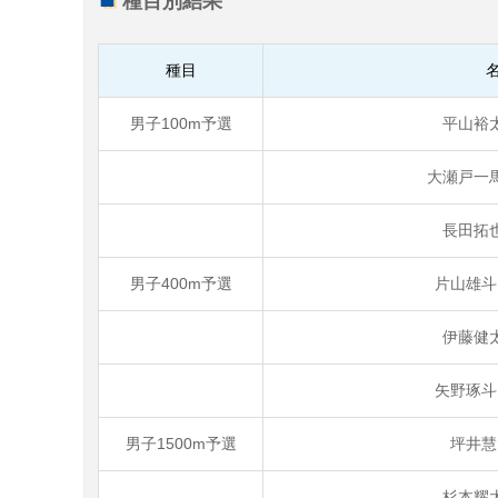
種目別結果
種目
男子100m予選
平山裕
大瀬戸一
長田拓
男子400m予選
片山雄斗
伊藤健
矢野琢斗
男子1500m予選
坪井慧
杉本耀