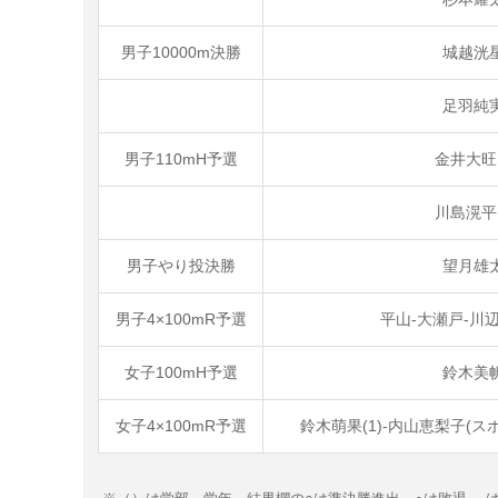
男子10000m決勝
城越洸
足羽純
男子110mH予選
金井大旺
川島滉平
男子やり投決勝
望月雄
男子4×100mR予選
平山-大瀬戸-川辺
女子100mH予選
鈴木美帆
女子4×100mR予選
鈴木萌果(1)-内山恵梨子(スポ