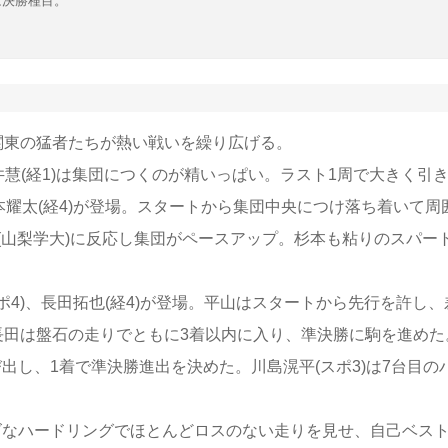
は決勝種目
。
東の猛者たちが熱い戦いを繰り広げる。
井慧(経1)は集団につくのが精いっぱい。ラスト1周で大きく引
本耀太(経4)が登場。スタートから集団中央につけ落ち着いて周
吾(山梨学大)に反応し集団がペースアップ。杉本も粘りのスパー
。
スポ4)、長田拓也(経4)が登場。平山はスタートから先行を許し、
長田は盤石の走りでともに3着以内に入り、準決勝に駒を進めた
び出し、1着で準決勝進出を決めた。川島滉平(スポ3)は7台目の
ーズなハードリングでほとんどロスのない走りを見せ、自己ベス