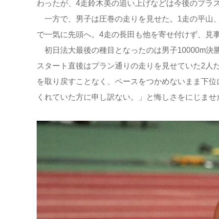
わったが、4走鈴木美の追い上げなどは今後のプラ
一方で、男子は圧巻の走りを見せた。1走の平山、
で一気に先頭へ。4走の長田も他を寄せ付けず、見
初日法大最後の種目となったのは男子10000m決
スタート直後はプラン通りの走りを見せていた2人だ
を取り戻すことなく、ペースをつかめないまま下位
くれていた方に申し訳ない。」と悔しさをにじませ