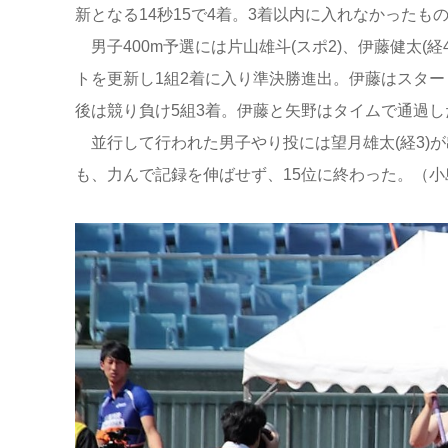
新となる14秒15で4着。3着以内に入れなかった
男子400m予選には片山雄斗(スポ2)、伊藤健太(
トを更新し1組2着に入り準決勝進出。伊藤はスター
後は競り負け5組3着。伊藤と矢野はタイムで通過
並行して行われた男子やり投には望月雄太(経3)が
も、力んで記録を伸ばせず、15位に終わった。（小