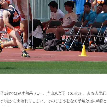
女子1部では鈴木萌果（1）、内山恵梨子（スポ3）、斎藤杏里彩
は1走から出遅れてしまい、そのままやむなく予選敗退の6着と