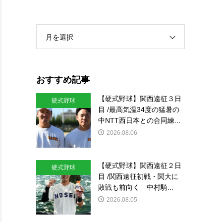
月を選択
おすすめ記事
【硬式野球】関西遠征３日
硬式野球
目 /最高気温34度の猛暑の
中NTT西日本との合同練...
2026.08.06
【硬式野球】関西遠征２日
硬式野球
目 /関西遠征初戦・関大に
敗戦も前向く 中村騎...
2026.08.05