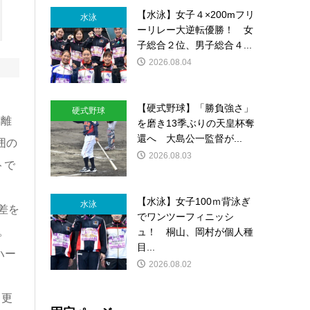
【水泳】女子４×200mフリ
水泳
ーリレー大逆転優勝！ 女
子総合２位、男子総合４...
2026.08.04
【硬式野球】「勝負強さ」
硬式野球
き離
を磨き13季ぶりの天皇杯奪
還へ 大島公一監督が...
囲の
2026.08.03
トで
【水泳】女子100ｍ背泳ぎ
水泳
差を
でワンツーフィニッシ
。
ュ！ 桐山、岡村が個人種
目...
ハー
2026.08.02
ト更