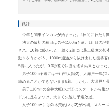
※（）は学部、学年。結果欄の○は準決勝進出、●は敗退、
-
戦評
今年も関東インカレが始まった。4日間にわたり関
法大の最初の種目は男子1500m予選。1組目の坪
され、10着に終わった。続く2組には最上級生の杉
動きをうかがう。1000m通過から抜け出した秦将
5着に入ったが、0.3秒差で決勝を逃す結果となった
男子100m予選には平山裕太(経2)、大瀬戸一馬(
縮めることができないまま6着。しかし、大瀬戸と
男子110mHの金井大旺(スポ3)はスタートから飛
ドルに足をぶつけ、大きく失速し予選敗退。
女子100mHには鈴木美帆(スポ2)が出場。スム