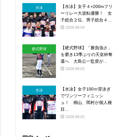
【水泳】女子４×200mフリ
水泳
ーリレー大逆転優勝！ 女
子総合２位、男子総合４...
2026.08.04
【硬式野球】「勝負強さ」
硬式野球
を磨き13季ぶりの天皇杯奪
還へ 大島公一監督が...
2026.08.03
【水泳】女子100ｍ背泳ぎ
水泳
でワンツーフィニッシ
ュ！ 桐山、岡村が個人種
目...
2026.08.02