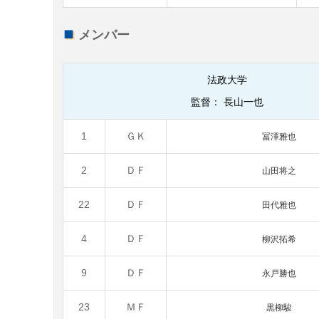
メンバー
法政大学
監督：
長山一也
1
ＧＫ
冨澤雅也
2
ＤＦ
山田将之
22
ＤＦ
田代雅也
4
ＤＦ
柳沢拓希
9
ＤＦ
永戸勝也
23
ＭＦ
黒柳駿