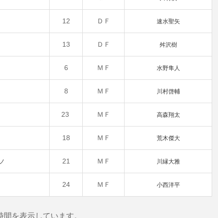
12
ＤＦ
速水聖矢
13
ＤＦ
舛沢樹
6
ＭＦ
水野隼人
8
ＭＦ
川村啓輔
23
ＭＦ
高森翔太
18
ＭＦ
荒木傑大
21
ＭＦ
ノ
川縁大雅
24
ＭＦ
小西洋平
時間を表示しています。