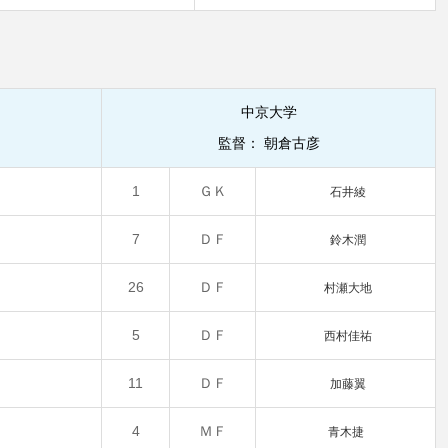
中京大学
監督： 朝倉古彦
1
ＧＫ
石井綾
7
ＤＦ
鈴木潤
26
ＤＦ
村瀬大地
5
ＤＦ
西村佳祐
11
ＤＦ
加藤翼
4
ＭＦ
青木捷