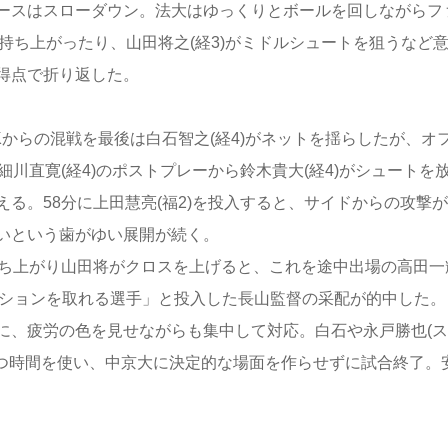
ースはスローダウン。法大はゆっくりとボールを回しながらフ
を持ち上がったり、山田将之(経3)がミドルシュートを狙うなど
得点で折り返した。
からの混戦を最後は白石智之(経4)がネットを揺らしたが、オ
川直寛(経4)のポストプレーから鈴木貴大(経4)がシュートを
る。58分に上田慧亮(福2)を投入すると、サイドからの攻撃
いという歯がゆい展開が続く。
ち上がり山田将がクロスを上げると、これを途中出場の高田一
ジションを取れる選手」と投入した長山監督の采配が的中した。
、疲労の色を見せながらも集中して対応。白石や永戸勝也(ス
つつ時間を使い、中京大に決定的な場面を作らせずに試合終了。