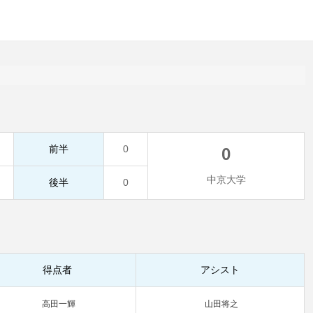
前半
0
0
中京大学
後半
0
得点者
アシスト
高田一輝
山田将之