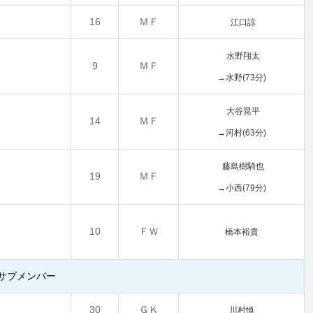
16
ＭＦ
江口諒
水野翔太
9
ＭＦ
→水野(73分)
大谷晃平
14
ＭＦ
→河村(63分)
藤島樹騎也
19
ＭＦ
→小西(79分)
10
ＦＷ
橋本裕貴
サブメンバー
30
ＧＫ
川村慎