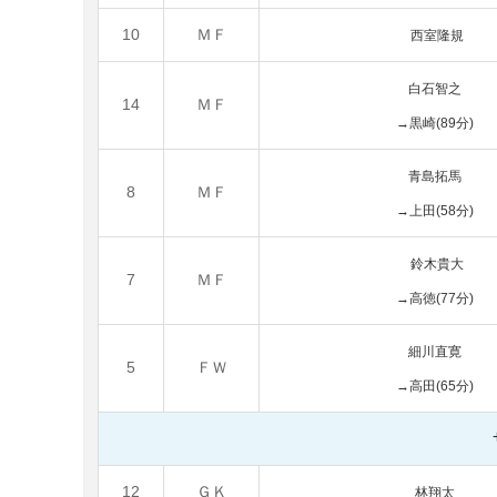
10
ＭＦ
西室隆規
白石智之
14
ＭＦ
→黒崎(89分)
青島拓馬
8
ＭＦ
→上田(58分)
鈴木貴大
7
ＭＦ
→高徳(77分)
細川
直寛
5
ＦＷ
→高田(65分)
12
ＧＫ
林翔太