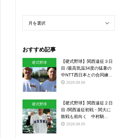
月を選択
おすすめ記事
【硬式野球】関西遠征３日
硬式野球
目 /最高気温34度の猛暑の
中NTT西日本との合同練...
2026.08.06
【硬式野球】関西遠征２日
硬式野球
目 /関西遠征初戦・関大に
敗戦も前向く 中村騎...
2026.08.05