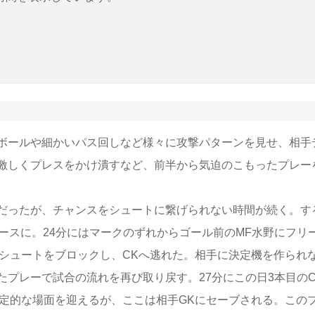
ボールや細かいパス回しなど様々に攻撃パターンを見せ、相手
激しくプレスをかけ潰すなど、前半から気迫のこもったプレー
だったが、チャンスをシュートに繋げられない時間が続く。す
ースに。24分にはマークのずれからゴール前のMF水野にフリ
てシュートをブロックし、CKへ逃れた。相手に決定機を作られ
プレーで試合の流れを再び取り戻す。27分にこの日3本目のC
決定的な場面を迎えるが、ここは相手GKにセーブされる。この