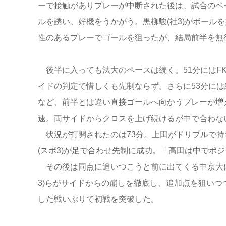
ーで接触がありプレーが中断された後は、試合のペ
ルを誘い、好機をうかがう。黒柳駿(社3)がボール
性のあるプレーでゴールを狙ったが、結局前半を無
後半に入っても法大のペースは続く。51分にはFK
イドの判定で惜しくも先制ならず。さらに53分には細
など、前半とは違い直接ゴールへ向かうプレーが増え
速。両サイドからクロスを上げ続けるが中で合わな
状況が打開されたのは73分。上田がドリブルで持
(スポ3)が足で合わせ先制に成功。「高田は中でポ
その後は同点に追いつこうと前に出てくる中京大に
3)らがサイドからの崩しを徹底し、追加点を狙い
した戦いぶりで初戦を突破した。