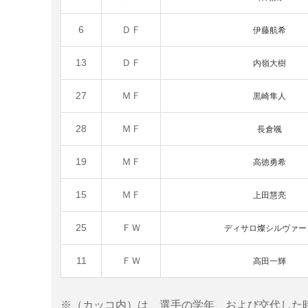
6
ＤＦ
伊藤航希
13
ＤＦ
内嶺大樹
27
ＭＦ
黒崎
隼人
28
ＭＦ
長倉颯
19
ＭＦ
高徳勇希
15
ＭＦ
上田慧亮
25
ＦＷ
ディサロ燦シルヴァー
11
ＦＷ
高田一輝
※（カッコ内）は、選手の学年、および交代した