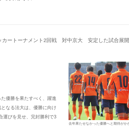
ッカートーナメント2回戦 対中京大 安定した試合展
った優勝を果たすべく、躍進
戦となる法大は、優勝に向け
合運びを見せ、完封勝利で3
去年果たせなかった優勝へと期待がか