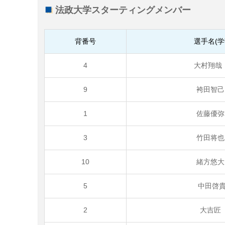
法政大学スターティングメンバー
背番号
選手名(学
4
大村翔哉
9
袴田智己
1
佐藤優弥
3
竹田将也
10
緒方悠大
5
中田啓貴
2
大吉匠