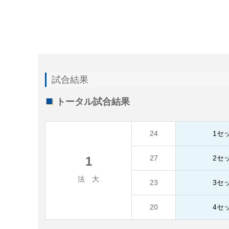
試合結果
トータル試合結果
24
1セ
27
2セ
1
法 大
23
3セ
20
4セ