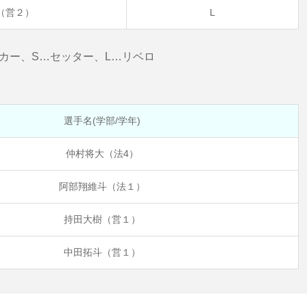
（営２）
L
カー、S…セッター、L…リベロ
選手名(学部/学年)
仲村将大（法4）
阿部翔維斗（法１）
持田大樹（営１）
中田拓斗（営１）