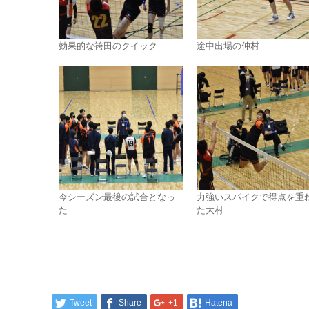
効果的な袴田のクイック
途中出場の仲村
今シーズン最後の試合となっ
力強いスパイクで得点を重
た
た大村
Tweet
Share
+1
Hatena