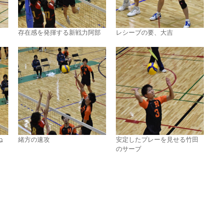
存在感を発揮する新戦力阿部
レシーブの要、大吉
ね
緒方の速攻
安定したプレーを見せる竹田
のサーブ