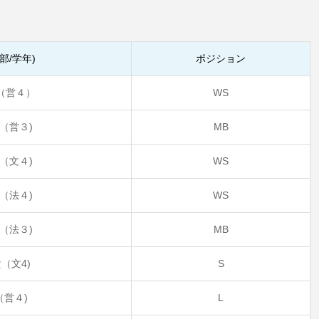
部/学年)
ポジション
（営４）
WS
（営３)
MB
（文４)
WS
（法４)
WS
（法３)
MB
（文4)
S
（営４)
L