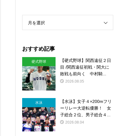
月を選択
おすすめ記事
【硬式野球】関西遠征２日
硬式野球
目 /関西遠征初戦・関大に
敗戦も前向く 中村騎...
2026.08.05
【水泳】女子４×200mフリ
水泳
ーリレー大逆転優勝！ 女
子総合２位、男子総合４...
2026.08.04