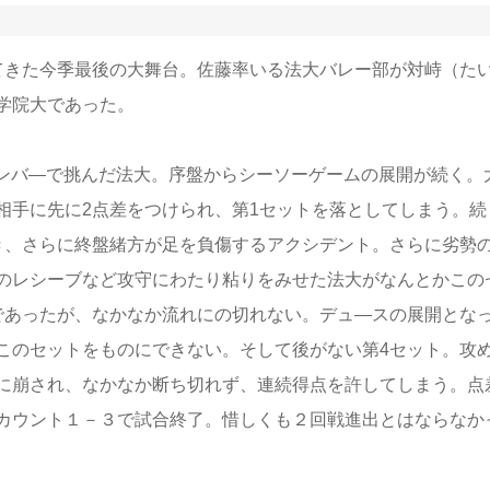
てきた今季最後の大舞台。佐藤率いる法大バレー部が対峙（た
学院大であった。
メンバ―で挑んだ法大。序盤からシーソーゲームの展開が続く。
相手に先に2点差をつけられ、第1セットを落としてしまう。続
き、さらに終盤緒方が足を負傷するアクシデント。さらに劣勢
のレシーブなど攻守にわたり粘りをみせた法大がなんとかこの
であったが、なかなか流れにの切れない。デュ―スの展開とな
このセットをものにできない。そして後がない第4セット。攻
に崩され、なかなか断ち切れず、連続得点を許してしまう。点
カウント１－３で試合終了。惜しくも２回戦進出とはならなか