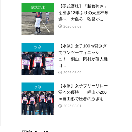
【硬式野球】「勝負強さ」
硬式野球
を磨き13季ぶりの天皇杯奪
還へ 大島公一監督が...
2026.08.03
【水泳】女子100ｍ背泳ぎ
水泳
でワンツーフィニッシ
ュ！ 桐山、岡村が個人種
目...
2026.08.02
【水泳】女子フリーリレー
水泳
堂々の優勝！ 桐山が200
ｍ自由形で圧巻の泳ぎを...
2026.08.01