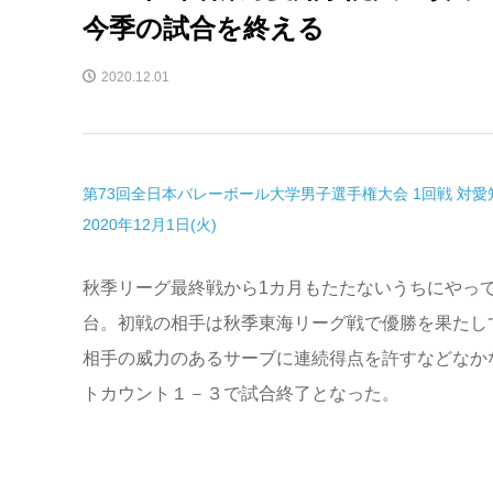
今季の試合を終える
2020.12.01
第73回全日本バレーボール大学男子選手権大会 1回戦 対愛
2020年12月1日(火)
秋季リーグ最終戦から1カ月もたたないうちにやっ
台。初戦の相手は秋季東海リーグ戦で優勝を果たし
相手の威力のあるサーブに連続得点を許すなどなか
トカウント１－３で試合終了となった。