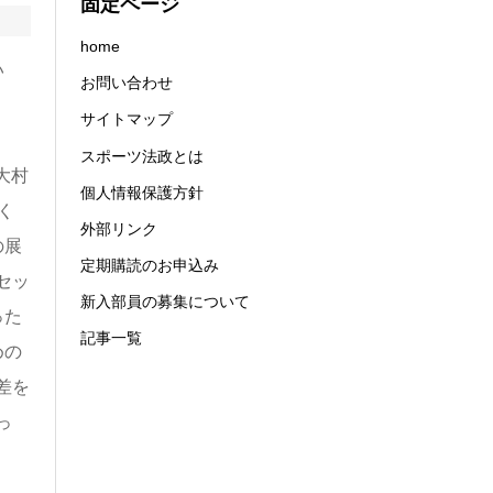
固定ページ
home
い
お問い合わせ
サイトマップ
スポーツ法政とは
大村
個人情報保護方針
く
外部リンク
の展
定期購読のお申込み
セッ
新入部員の募集について
った
記事一覧
めの
差を
っ