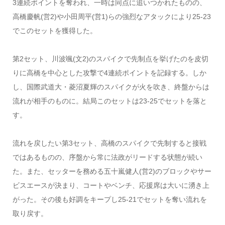
3連続ポイントを奪われ、一時は同点に追いつかれたものの、
高橋慶帆(営2)や小田周平(営1)らの強烈なアタックにより25-23
でこのセットを獲得した。
第2セット、川波颯(文2)のスパイクで先制点を挙げたのを皮切
りに高橋を中心とした攻撃で4連続ポイントを記録する。しか
し、国際武道大・菱沼夏輝のスパイクが火を吹き、終盤からは
流れが相手のものに。結局このセットは23-25でセットを落と
す。
流れを戻したい第3セット、高橋のスパイクで先制すると接戦
ではあるものの、序盤から常に法政がリードする状態が続い
た。また、セッターを務める五十嵐健人(営2)のブロックやサー
ビスエースが決まり、コートやベンチ、応援席は大いに湧き上
がった。その後も好調をキープし25-21でセットを奪い流れを
取り戻す。