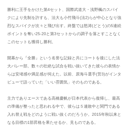
勝利に王手をかけた第4セット、国際武道大・浅野楓のスパイ
クにより先制を許すも、法大も小竹飛斗(法2)らが中心となり強
烈なスパイクが次々と飛び出す。終盤では怒涛(どとう)の5連続
ポイントを奪い25-20と第3セットからの調子を落とすことなく
このセットも獲得し勝利。
開幕から『全勝』という名誉な記録と共にコートを後にした法
大バレー部。数々の壮絶な試合を戦い抜いてきた彼らの表情か
らは安堵感や満足感が伺えた。以前、原海斗選手(営3)がインタ
ビューで語っていた「いい雰囲気」そのものである。
主力でありエースである高橋慶帆が日本代表から復帰し、最高
の準備が整ったと思われる中で、彼らは５連敗中と関門である
入れ替え戦をどのように戦い抜くのだろうか。2015年秋以来と
なる目標の1部昇格を果たせるか、見ものである。