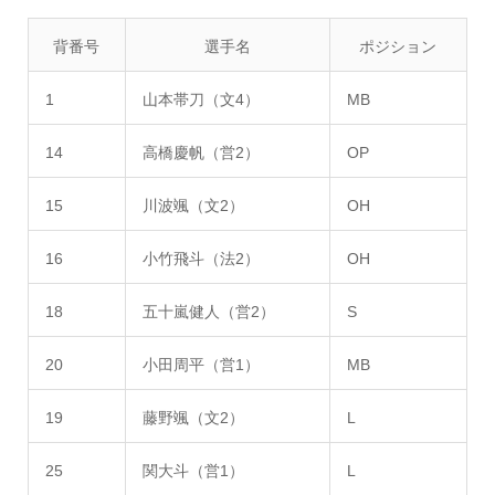
背番号
選手名
ポジション
1
山本帯刀（文4）
MB
14
高橋慶帆（営2）
OP
15
川波颯（文2）
OH
16
小竹飛斗（法2）
OH
18
五十嵐健人（営2）
S
20
小田周平（営1）
MB
19
藤野颯（文2）
L
25
関大斗（営1）
L