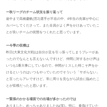
ー秋リーグのチーム状況を振り返って
途中まで高橋慶帆(営2)選手が不在の中、4年生の先輩が中心に
カバーしてくださって。また全員がよく声をかけあっていたこ
とが良いチームの状態をつくれたと思っています。
ー今季の収穫は
昨日(大東文化大戦)は自分が足を引っ張ってしまうプレーがあ
ったのでなんとも言えないんですけど、仲間に対するかけ声は
いつも1番大事にしているので。仲間がミスした時こそ声をか
けるというのはいつもやっていたのでそういう「サボらない」
と言ったらアレですけど。常に周りを見ながら試合に臨めたこ
とが収穫だったと思います。
ー緊張のかかる場面での出場が多かったのでは
ありました。めっちゃありましたね(笑)。特に、春負けていた