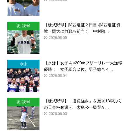
【硬式野球】関西遠征２日目 /関西遠征初
硬式野球
戦・関大に敗戦も前向く 中村騎...
2026.08.05
【水泳】女子４×200mフリーリレー大逆転
水泳
優勝！ 女子総合２位、男子総合４...
2026.08.04
【硬式野球】「勝負強さ」を磨き13季ぶり
硬式野球
の天皇杯奪還へ 大島公一監督が...
2026.08.03