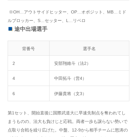
※OH…アウトサイドヒッター、OP…オポジット、MB…ミド
ルブロッカー、S…セッター、L…リベロ
途中出場選手
背番号
選手名
2
安部翔維斗（法2）
4
中田拓斗（営4）
6
伊藤貴将（文3）
第1セット、開始直後に国際武道大に早速先制点を奪われてし
まうものの、法大も負けじと応戦。両者一歩も譲らない勢いで
点取り合戦を繰り広げた。中盤、12-9から相手チームに怒涛の