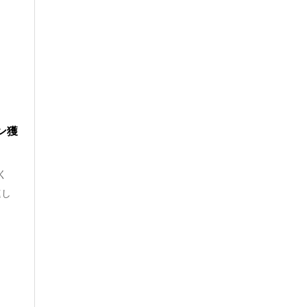
ン獲
く
速し