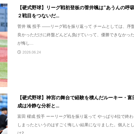
【硬式野球】リーグ戦初登板の菅井颯は”あうんの呼吸
２戦目をつないだ...
菅井 颯 投手 ――リーグ戦を振り返って チームとしては、序
良かっただけに終盤どんどん負けていって、優勝できなかっ
が悔し...
2026.06.24
【硬式野球】神宮の舞台で経験を積んだルーキー・富
成は冷静な分析と...
富田 櫂成 投手 ーーリーグ戦を振り返って やっぱり4位で終
しまったというのはすごく悔しい結果になりました。個人と
は2...