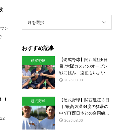
敗
月を選択
ラウン
..
おすすめ記事
【硬式野球】関西遠征5日
硬式野球
目 /大阪ガスとのオープン
戦に挑み、遠征もいよい...
2026.08.08
！！
【硬式野球】関西遠征３日
硬式野球
目 /最高気温34度の猛暑の
中NTT西日本との合同練...
22
2026.08.06