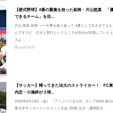
【硬式野球】4番の重責を担った副将・片山悠真 「
できるチーム」を目...
片山 悠真 副将 ーー今季を振り返って 4番として出させても
んですけど、打点と長打というところが自分が目指していた
ろよ...
2026.06.20
【サッカー】帰ってきた法大のストライカー！ FC
内定・小湊絆が２得...
2026年6月19日（金） 「アミノバイタル®」カップ2026 第1
東⼤学サッカートーナメント⼤会 3回戦 法大－國學院大...