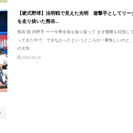
【硬式野球】法明戦で見えた光明 遊撃手としてリー
を走り抜いた熊谷...
熊谷 陸 内野手 ーー今季全体を振り返って まず優勝を目指し
ってきた中で、できなかったというところが一番悔しいのと
の大学...
2026.06.19
