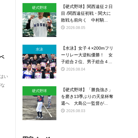
【硬式野球】関西遠征２日
硬式野球
目 /関西遠征初戦・関大に
敗戦も前向く 中村騎...
2026.08.05
【水泳】女子４×200mフリ
水泳
ーリレー大逆転優勝！ 女
ベ
子総合２位、男子総合４...
2026.08.04
盤はい
がな
【硬式野球】「勝負強さ」
硬式野球
を磨き13季ぶりの天皇杯奪
還へ 大島公一監督が...
2026.08.03