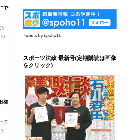
”で
盤が
Tweets by spoho11
たの
スポーツ法政 最新号(定期購読は画像
をクリック)
田櫂
わって
して