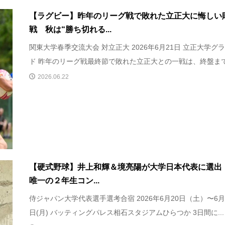
【ラグビー】昨年のリーグ戦で敗れた立正大に悔しい
戦 秋は“勝ち切れる...
関東大学春季交流大会 対立正大 2026年6月21日 立正大学グ
ド 昨年のリーグ戦最終節で敗れた立正大との一戦は、終盤まで.
2026.06.22
【硬式野球】井上和輝＆境亮陽が大学日本代表に選出
唯一の２年生コン...
侍ジャパン大学代表選手選考合宿 2026年6月20日（土）〜6月
日(月) バッティングパレス相石スタジアムひらつか 3日間に...