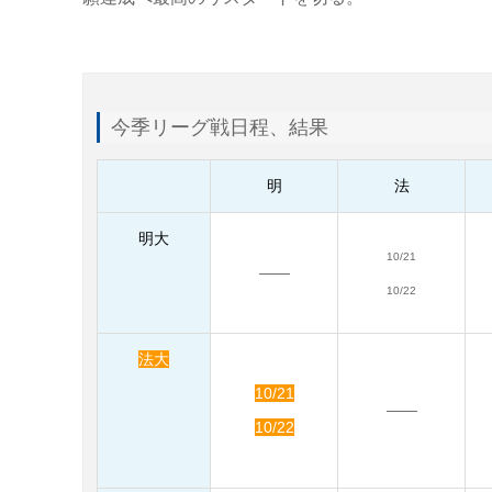
今季リーグ戦日程、結果
明
法
明大
10/21
――
10/22
法大
10/21
――
10/22