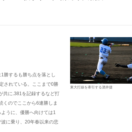
は1勝するも勝ち点を落とし
定されている。ここまで0勝
東大打線を牽引する酒井捷
共に.381を記録するなど打
続くのでここから6連勝しま
るように、優勝へ向けては1
波に乗り、20年春以来の悲