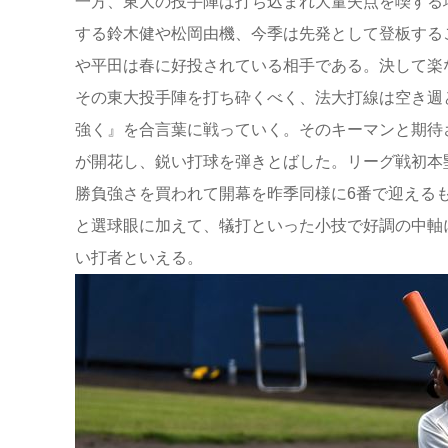
一方、東大の投手陣は打ち込まれ大量失点を喫する
する鈴木健や松岡由機、今季は先発として登板する
や平田は春に好投されている相手である。決して楽
その東大投手陣を打ち砕くべく、法大打線は空き週
強く』を合言葉に戦っていく。そのキーマンと期待
が開花し、鋭い打球を弾きとばした。リーグ戦初本
勝負強さを買われて開幕を昨季同様に6番で迎える
と選球眼に加えて、犠打といった小技で好調の中軸
い打者といえる。