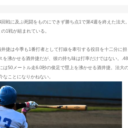
4回戦に及ぶ死闘をものにできず勝ち点1で第4週を終えた法大
との1戦が組まれている。
酒井捷は今季も1番打者として打線を牽引する役目を十二分に担
スを沸かせる酒井捷だが、彼の持ち味は打率だけではない。.48
は50メートル走6.0秒の俊足で塁上を沸かせる酒井捷。法大
介なことになりかねない。