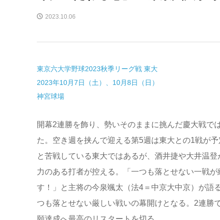
2023.10.06
東京六大学野球2023秋季リーグ戦 東大
2023年10月7日（土）、10月8日（日）
神宮球場
開幕2連勝を飾り、勢いそのままに挑んだ慶大戦で
た。空き週を挟んで迎える第5週は東大との1戦が予
と苦戦している東大ではあるが、酒井捷や大井温登が
力のある打者が控える。「一つも落とせない一戦が
す！」と主将の今泉颯太（法4＝中京大中京）が語
つも落とせない厳しい戦いの幕開けとなる。2連勝で
願達成へ最高のリスタートを切る。