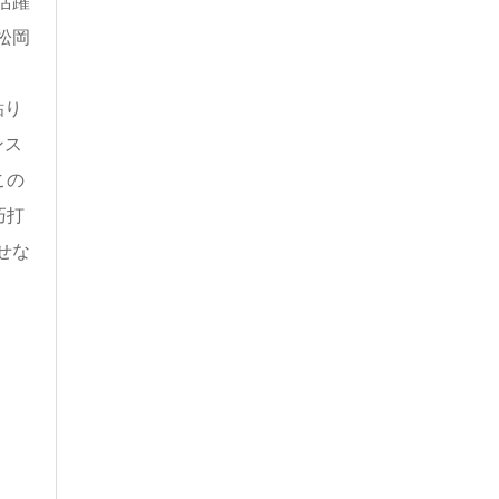
活躍
松岡
粘り
ンス
この
巧打
せな