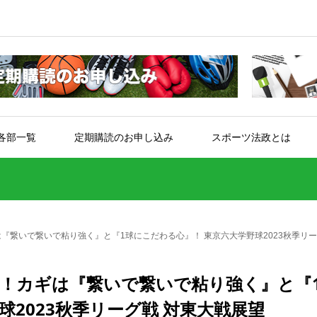
各部一覧
定期購読のお申し込み
スポーツ法政とは
『繋いで繋いで粘り強く』と『1球にこだわる心』！ 東京六大学野球2023秋季リー
 ！カギは『繋いで繋いで粘り強く』と『
球2023秋季リーグ戦 対東大戦展望