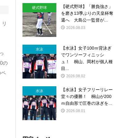
【硬式野球】「勝負強さ」
硬式野球
を磨き13季ぶりの天皇杯奪
還へ 大島公一監督が...
。リ
2026.08.03
【水泳】女子100ｍ背泳ぎ
水泳
っ
でワンツーフィニッシ
ュ！ 桐山、岡村が個人種
0の
目...
のペ
2026.08.02
【水泳】女子フリーリレー
水泳
堂々の優勝！ 桐山が200
ｍ自由形で圧巻の泳ぎを...
2026.08.01