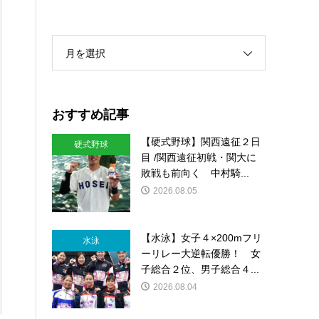
月を選択
おすすめ記事
【硬式野球】関西遠征２日
硬式野球
目 /関西遠征初戦・関大に
敗戦も前向く 中村騎...
2026.08.05
【水泳】女子４×200mフリ
水泳
ーリレー大逆転優勝！ 女
子総合２位、男子総合４...
2026.08.04