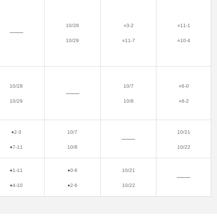
10/28
○3-2
○11-1
――
10/29
○11-7
○10-4
10/28
10/7
○6-0
――
10/29
10/8
○6-2
●2-3
10/7
10/21
――
●7-11
10/8
10/22
●1-11
●0-6
10/21
――
●4-10
●2-6
10/22