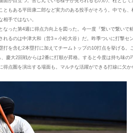
場面が目立つ。苦しんでいる様子が見られるものの、柱として
こともある平田康二郎など実力のある投手がそろう。中でも、
な相手ではない。
となった第4週に得点力向上を図った。今一度『繋いで繋いで
されるのは中津大和（営3＝小松大谷）だ。昨季ついに打撃セ
塁打を含む2本塁打に加えてチームトップの10打点を挙げる。
も、慶大2回戦からは2番に打順が昇格。すると今度は持ち味の
に得点圏を演出する場面も。マルチな活躍ができる打線に欠か