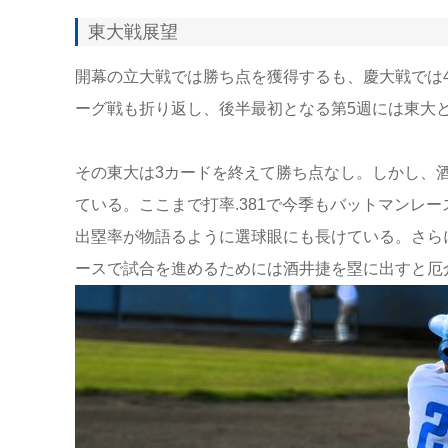
東大戦展望
開幕の立大戦では勝ち点を獲得するも、慶大戦では
ーグ戦も折り返し、後半最初となる第5週には東大
その東大は3カードを終えて勝ち点なし。しかし、
ている。ここまで打率.381で今季もバットマンレー
出塁率が物語るように選球眼にも長けている。さらに
ースで試合を進めるためには酒井捷を塁に出すと厄