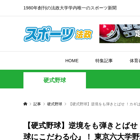
1980年創刊の法政大学学内唯一のスポーツ新聞
HOME
特集記事
体育
硬式野球
記事
硬式野球
【硬式野球】逆境をも弾きとばせ ！カギは
【硬式野球】逆境をも弾きとばせ
球にこだわる心』！ 東京六大学野