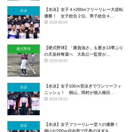
【水泳】女子４×200mフリーリレー大逆転
水泳
優勝！ 女子総合２位、男子総合４...
2026.08.04
【硬式野球】「勝負強さ」を磨き13季ぶり
硬式野球
の天皇杯奪還へ 大島公一監督が...
2026.08.03
【水泳】女子100ｍ背泳ぎでワンツーフィ
水泳
ニッシュ！ 桐山、岡村が個人種目...
2026.08.02
【水泳】女子フリーリレー堂々の優勝！
水泳
桐山が200ｍ自由形で圧巻の泳ぎを...