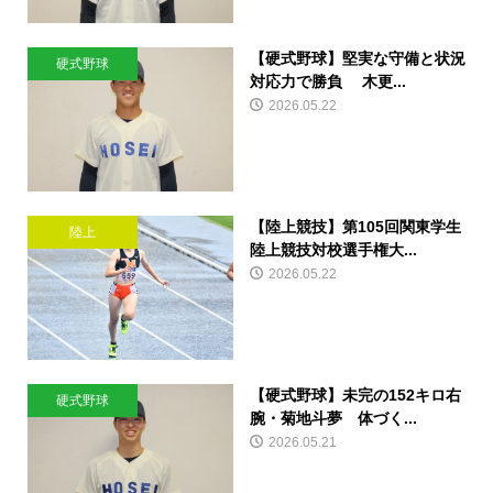
【硬式野球】堅実な守備と状況
硬式野球
対応力で勝負 木更...
2026.05.22
【陸上競技】第105回関東学生
陸上
陸上競技対校選手権大...
2026.05.22
【硬式野球】未完の152キロ右
硬式野球
腕・菊地斗夢 体づく...
2026.05.21