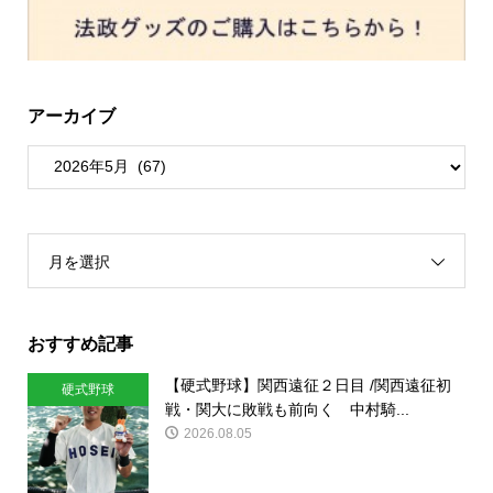
アーカイブ
月を選択
おすすめ記事
【硬式野球】関西遠征２日目 /関西遠征初
硬式野球
戦・関大に敗戦も前向く 中村騎...
2026.08.05