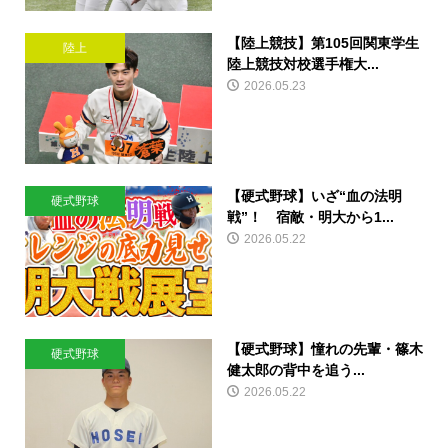
【陸上競技】第105回関東学生
陸上
陸上競技対校選手権大...
2026.05.23
【硬式野球】いざ“血の法明
硬式野球
戦”！ 宿敵・明大から1...
2026.05.22
【硬式野球】憧れの先輩・篠木
硬式野球
健太郎の背中を追う...
2026.05.22