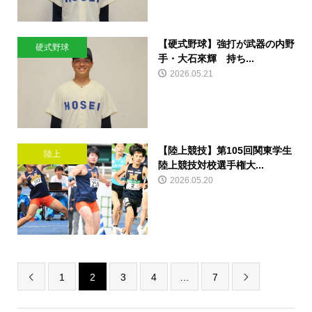
【硬式野球】強打が武器の内野
硬式野球
手・大石來輝 持ち...
2026.05.21
【陸上競技】第105回関東学生
陸上
陸上競技対校選手権大...
2026.05.20
1
2
3
4
…
7

