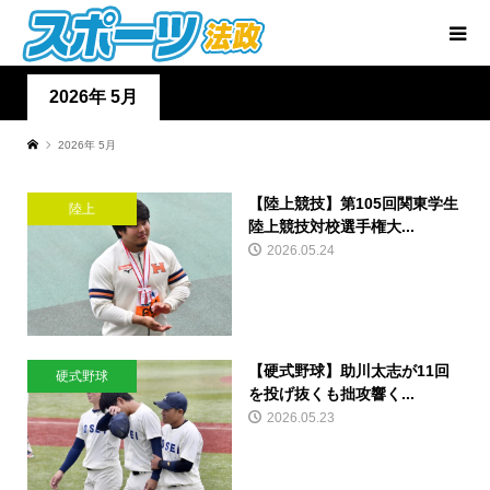
2026年 5月
2026年 5月
【陸上競技】第105回関東学生
陸上
陸上競技対校選手権大...
2026.05.24
【硬式野球】助川太志が11回
硬式野球
を投げ抜くも拙攻響く...
2026.05.23