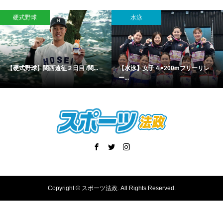
硬式野球
水泳
【硬式野球】関西遠征２日目 /関...
【水泳】女子４×200mフリーリレ
ー...
Copyright ©
スポーツ法政. All Rights Reserved.